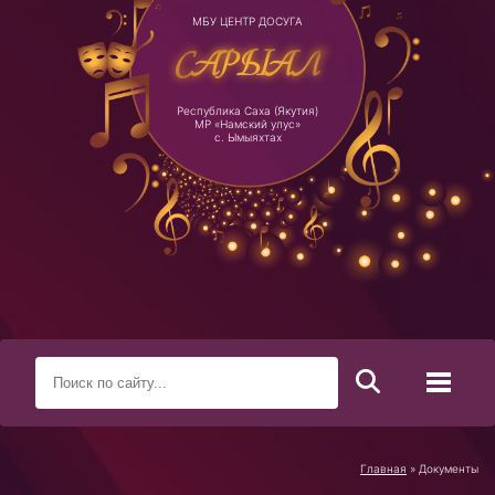
МБУ ЦЕНТР ДОСУГА
САРЫАЛ
Республика Саха (Якутия)
МР «Намский улус»
с. Ымыяхтах
Главная
» Документы